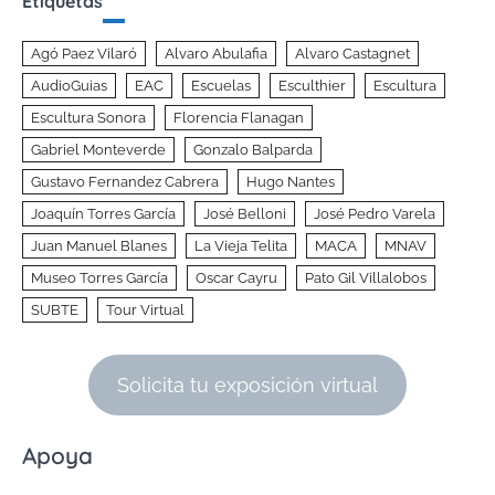
Etiquetas
Agó Paez Vilaró
Alvaro Abulafia
Alvaro Castagnet
AudioGuias
EAC
Escuelas
Esculthier
Escultura
Escultura Sonora
Florencia Flanagan
Gabriel Monteverde
Gonzalo Balparda
Gustavo Fernandez Cabrera
Hugo Nantes
Joaquín Torres García
José Belloni
José Pedro Varela
Juan Manuel Blanes
La Vieja Telita
MACA
MNAV
Museo Torres García
Oscar Cayru
Pato Gil Villalobos
SUBTE
Tour Virtual
Solicita tu exposición virtual
Apoya