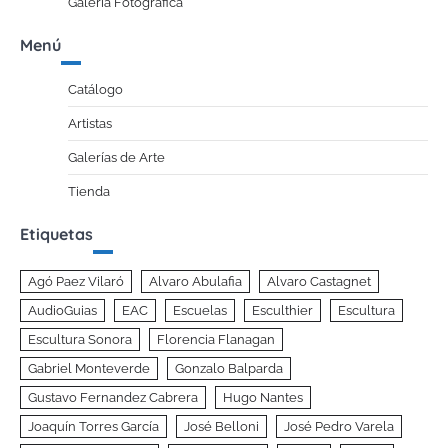
Galería Fotográfica
Menú
Catálogo
Artistas
Galerías de Arte
Tienda
Etiquetas
Agó Paez Vilaró
Alvaro Abulafia
Alvaro Castagnet
AudioGuias
EAC
Escuelas
Esculthier
Escultura
Escultura Sonora
Florencia Flanagan
Gabriel Monteverde
Gonzalo Balparda
Gustavo Fernandez Cabrera
Hugo Nantes
Joaquín Torres García
José Belloni
José Pedro Varela