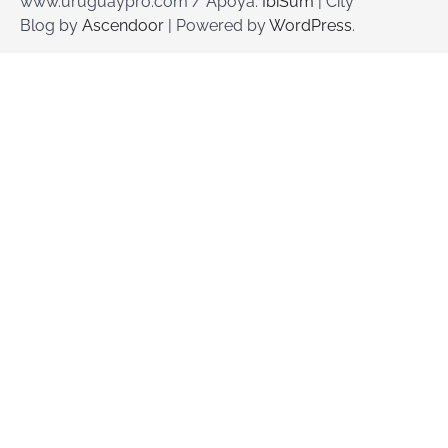
www.uruguaypro.com / Apoya:
IbiSum
| City
Blog by
Ascendoor
| Powered by
WordPress
.