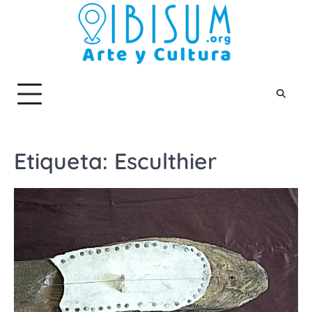
Skip
to
content
Etiqueta:
Esculthier