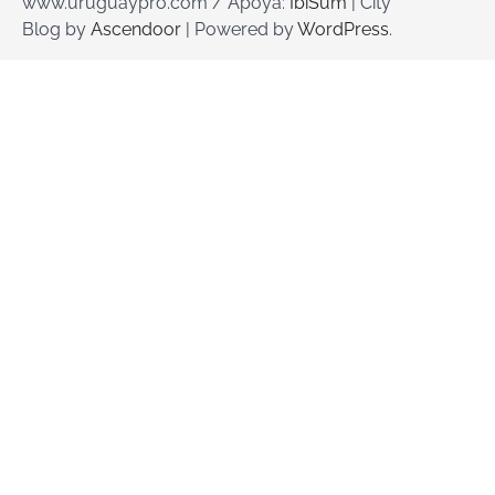
www.uruguaypro.com / Apoya:
IbiSum
| City
Blog by
Ascendoor
| Powered by
WordPress
.