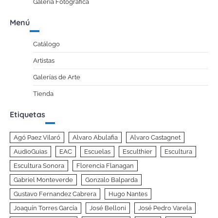
Galería Fotográfica
Menú
Catálogo
Artistas
Galerías de Arte
Tienda
Etiquetas
Agó Paez Vilaró
Alvaro Abulafia
Alvaro Castagnet
AudioGuias
EAC
Escuelas
Esculthier
Escultura
Escultura Sonora
Florencia Flanagan
Gabriel Monteverde
Gonzalo Balparda
Gustavo Fernandez Cabrera
Hugo Nantes
Joaquín Torres García
José Belloni
José Pedro Varela